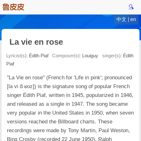
🔍
中文
|
en
La vie en rose
Lyricist(s):
Édith Piaf
Composer(s):
Louiguy
singer(s):
Édith
Piaf
"La Vie en rose" (French for 'Life in pink'; pronounced
[la vi ɑ̃ ʁoz]) is the signature song of popular French
singer Édith Piaf, written in 1945, popularized in 1946,
and released as a single in 1947. The song became
very popular in the United States in 1950, when seven
versions reached the Billboard charts. These
recordings were made by Tony Martin, Paul Weston,
Bing Crosby (recorded 22 June 1950), Ralph