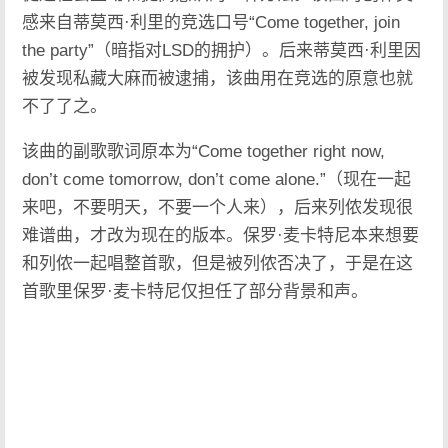
感来自蒂莫西·利里的竞选口号“Come together, join
the party”（暗指对LSD的拥护）。后来蒂莫西·利里因
被发现私藏大麻而被逮捕，该曲用在竞选的原意也就
不了了之。
该曲的副歌歌词原本为“Come together right now,
don’t come tomorrow, don’t come alone.”（现在一起
来吧，不要明天，不要一个人来），后来列侬发现很
难谱曲，才改为现在的版本。保罗·麦卡特尼本来想要
和列侬一起唱整首歌，但是被列侬否决了，于是在这
首歌里保罗·麦卡特尼仅担任了部分背景和声。