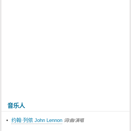
音乐人
约翰·列侬 John Lennon
词/曲/演唱