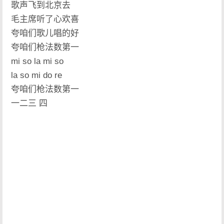
歌声飞到北京去
毛主席听了心欢喜
夸咱们歌儿唱的好
夸咱们枪法数第一
mi so la mi so
la so mi do re
夸咱们枪法数第一
一二三 四