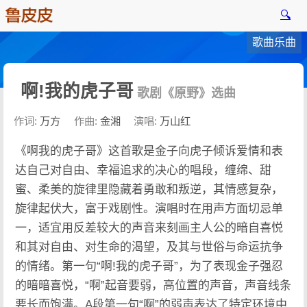
🔍
歌曲乐曲
啊!我的虎子哥
歌剧《原野》选曲
作词:
万方
作曲:
金湘
演唱:
万山红
《啊我的虎子哥》这首歌是金子向虎子倾诉爱情和表
达自己对自由、幸福追求的决心的唱段，缠绵、甜
蜜、柔美的旋律里隐藏着勇敢和叛逆，其情感复杂，
旋律起伏大，富于戏剧性。演唱时在用声方面切忌单
一，适宜用反差较大的声音来刻画主人公的暗自喜悦
和其对自由、对生命的渴望，及其与世俗与命运抗争
的情绪。第一句“啊!我的虎子哥”，为了表现金子强忍
的暗暗喜悦，“啊”起音要弱，高位置的声音，声音线条
要长而饱满。A段第一句“啊”的弱声表达了特定环境中