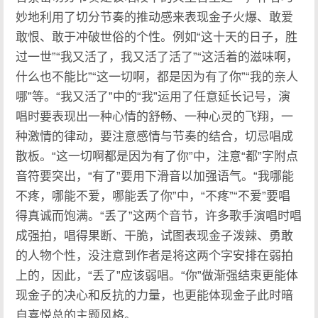
妙地利用了切分节奏的推动感来表现金子火爆、敢爱
敢恨、敢于冲破世俗的个性。例如“这十天的日子，胜
过一世”“我又活了，我又活了活了”“这活着的滋味啊，
什么也不能比”“这一切啊，都是因为有了你”“我的亲人
哪”等。“我又活了”中的“我”运用了任意延长记号，演
唱时要表现出一种心情的舒畅、一种心灵的飞翔，一
种激情的律动，要注意感情与节奏的结合，切忌唱成
散板。“这一切啊都是因为有了你”中，注意“都”字附点
音符要突出，“有了”要用下滑音以加强语气。“我哪能
不疼，哪能不爱，哪能丢了你”中，“不疼”“不爱”要唱
得真诚而饱满。“丢了”这两个音节，许多歌手演唱时唱
成强拍，唱得果断、干脆，试图表现金子泼辣、勇敢
的人物个性，没注意到作者是将这两个字安排在弱拍
上的，因此，“丢了”应该弱唱。“你”做渐强结束更能体
现金子的决心和反抗的力量，也更能体现金子此时暗
自喜悦总的主题风格。