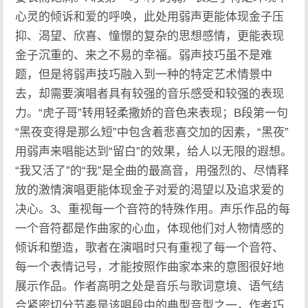
心灵的倾诉和爱的呼唤，此处用弱声更能体现金子压
抑、渴望、欣喜、憧憬的复杂的思想感情，更能表现
金子沉重的、来之不易的幸福。弱声技巧虽不是难
题，但是将弱声技巧融入到一种的特定艺术情景中
去，却需要演唱者具有较强的音乐感受和较强的表现
力。“虎子哥”转用轻柔撒娇的音色来表现；B段第一句
“黑夜变得是那么短”中包含着悲喜交加的因素，“黑夜”
用弱声来唱能达到“留白”的效果，给人以无限的遐想。
“我又活了”的“我”是全曲的最高音，用强烈的、尽情释
放的激情演唱更能体现金子对爱的渴望以及追求爱的
决心。3、重视每一个音符的特殊作用。声乐作品的每
一个音符都是作曲家的心血，体现他们对人物情感的
倾诉和塑造，歌者在演唱时只有重视了每一个音符、
每一个表情记号，才能按照作曲家本来的意图很好地
展示作品。作者高明之处是音乐与歌词意境、语气结
合紧密切分节奏是该唱段中的典型音型之一，作者巧