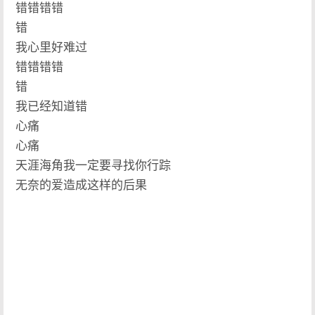
错错错错
错
我心里好难过
错错错错
错
我已经知道错
心痛
心痛
天涯海角我一定要寻找你行踪
无奈的爱造成这样的后果