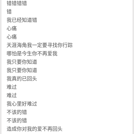
错错错错
错
我已经知道错
心痛
心痛
天涯海角我一定要寻找你行踪
哪怕是今生你不再爱我
我只要你知道
我只要你知道
我真的已回头
难过
难过
我心里好难过
不该的错
不该的错
造成你对我的爱不再回头