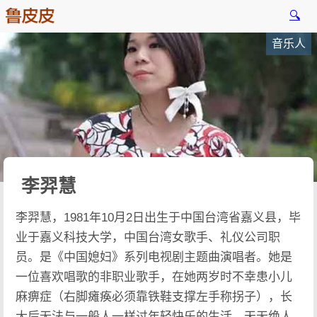
🔍
音乐人
李羿慧
李羿慧，1981年10月2日出生于中国台湾省嘉义县，毕
业于嘉义科技大学，中国台湾女歌手、礼仪公司职
员。是《中国媳妇》系列电视剧主题曲演唱者。她是
一位喜欢唱歌的非职业歌手，在她两岁时不幸患小儿
麻痹症（右脚瘫痪必须靠铁鞋支撑左手称拐子），长
大后无法与一般人一样过年轻快乐的生活。天无绝人