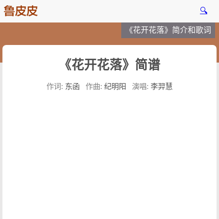
🔍
《花开花落》简介和歌词
《花开花落》简谱
作词:
东函
作曲:
纪明阳
演唱:
李羿慧