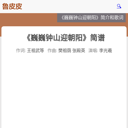
🔍
《巍巍钟山迎朝阳》简介和歌词
《巍巍钟山迎朝阳》简谱
作词:
王祖武等
作曲:
樊祖荫 张殿英
演唱:
李光羲