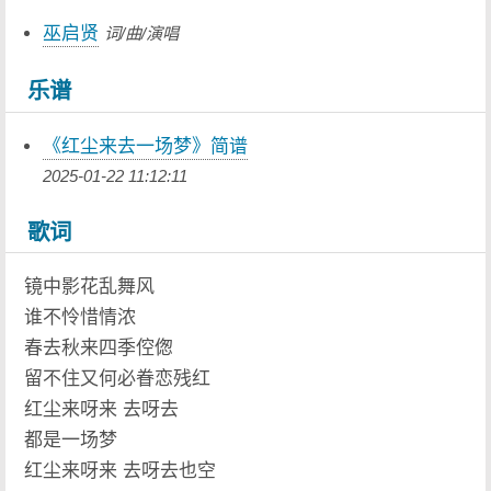
巫启贤
词/曲/演唱
乐谱
《红尘来去一场梦》简谱
2025-01-22 11:12:11
歌词
镜中影花乱舞风
谁不怜惜情浓
春去秋来四季倥偬
留不住又何必眷恋残红
红尘来呀来 去呀去
都是一场梦
红尘来呀来 去呀去也空