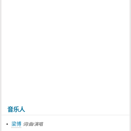
音乐人
梁博
词/曲/演唱