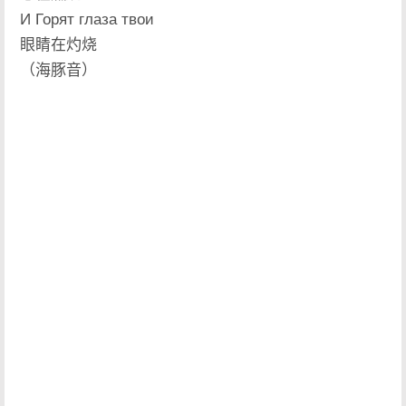
И Горят глаза твои
眼睛在灼烧
（海豚音）