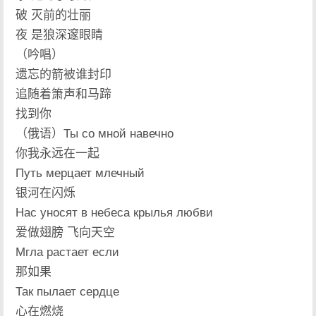
破 灭前的壮丽
夜 是狼深邃眼睛
（吟唱）
遗忘的箭被谁封印
追随着箫声和马蹄
找到你
（俄语）Ты со мной навечно
你我永远在一起
Путь мерцает млечный
银河在闪烁
Нас уносят в небеса крылья любви
爱做翅膀 飞向天空
Мгла растает если
那如果
Так пылает сердце
心在燃烧