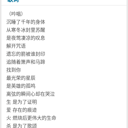
（吟唱）
沉睡了千年的身体
从寒冬冰封里苏醒
是夜莺凄凉的叹息
解开咒语
遗忘的箭被谁封印
追随着箫声和马蹄
找到你
最光荣的星辰
是英雄的孤鸣
离弦的瞬间心却在哭泣
生 是为了证明
爱 存在的痕迹
火 燃烧后更伟大的生命
杀 是为了歌颂