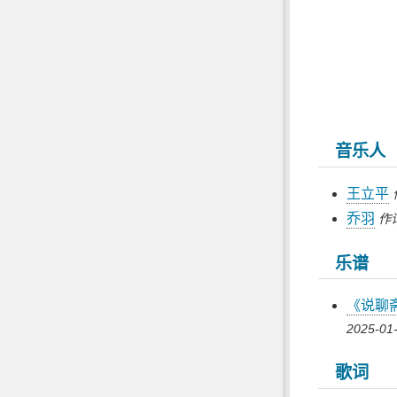
音乐人
王立平
乔羽
作
乐谱
《说聊
2025-01-
歌词