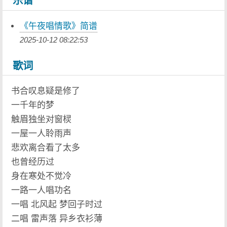
乐谱
《午夜唱情歌》简谱
2025-10-12 08:22:53
歌词
书合叹息疑是修了
一千年的梦
触眉独坐对窗棂
一屋一人聆雨声
悲欢离合看了太多
也曾经历过
身在寒处不觉冷
一路一人唱功名
一唱 北风起 梦回子时过
二唱 雷声落 异乡衣衫薄