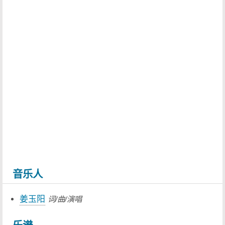
音乐人
姜玉阳
词/曲/演唱