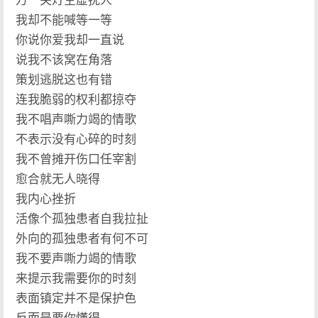
万一关灯空虚扰人
我却不能喊等一等
你说你爱我却一直说
说我不该窝在角落
策划逃脱这也有错
连我脆弱的权利都掠夺
我不唱声嘶力竭的情歌
不表示没有心碎的时刻
我不曾摊开伤口任宰割
愈合就无人晓得
我内心挫折
活像个孤独患者自我拉扯
外向的孤独患者有何不可
我不要声嘶力竭的情歌
来提示我需要你的时刻
表面镇定并不是保护色