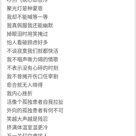
吵热气氛心却很冷
聚光灯是种蒙恩
我却不能喊等一等
我真佩服我还能幽默
掉眼泪时用笑掩过
怕人看破顾虑好多
不谈寂寞我们就都快活
我不唱声嘶力竭的情歌
不表示没有心碎的时刻
我不曾摊开伤口任宰割
愈合就无人晓得
我内心挫折
活像个孤独患者自我拉扯
外向的孤独患者有何不可
笑越大声越是残忍
挤满体温室温更冷