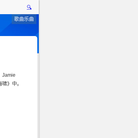
🔍
歌曲乐曲
amie
《海啸》中。