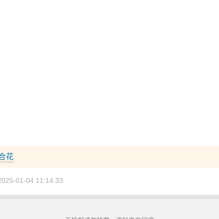
合花
5-01-04 11:14:33