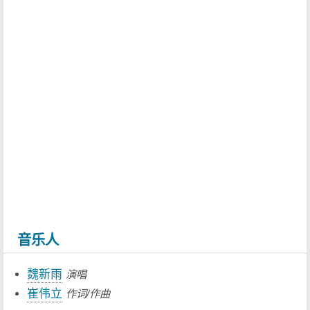
音乐人
魏新雨
演唱
崔伟立
作词/作曲