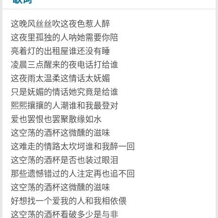
这晚风丝丝吹这夜色惹人醉
这夜里孤独的人呐她需要你陪
亮着灯的出租屋谁还没有睡
凌晨三点醒来的夜电话打给谁
这夜雨太温柔这情话太妩媚
只是妩媚的情话她究竟是给谁
熙熙攘攘的人潮谁和我最登对
爱也罢恨也罢聚散缘如水
这空荡的酒杯这微醺的滋味
这难走的情路太坎坷谁和我醉一回
这空荡的酒杯是否也装过眼泪
那些遗憾错过的人注定再也追不回
这空荡的酒杯这微醺的滋味
好想找一个爱我的人和我相依偎
这空荡的酒杯看破多少是与非