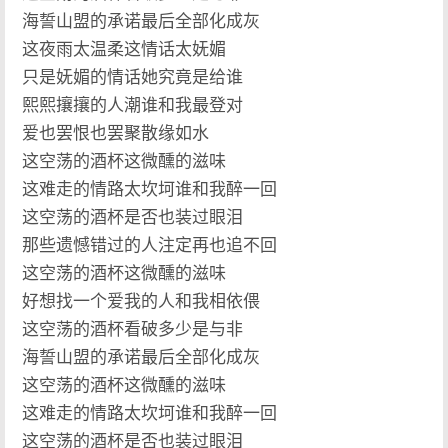
海誓山盟的承诺最后全部化成灰
这夜雨太温柔这情话太妩媚
只是妩媚的情话她究竟是给谁
熙熙攘攘的人潮谁和我最登对
爱也罢恨也罢聚散缘如水
这空荡的酒杯这微醺的滋味
这难走的情路太坎坷谁和我醉一回
这空荡的酒杯是否也装过眼泪
那些遗憾错过的人注定再也追不回
这空荡的酒杯这微醺的滋味
好想找一个爱我的人和我相依偎
这空荡的酒杯看破多少是与非
海誓山盟的承诺最后全部化成灰
这空荡的酒杯这微醺的滋味
这难走的情路太坎坷谁和我醉一回
这空荡的酒杯是否也装过眼泪