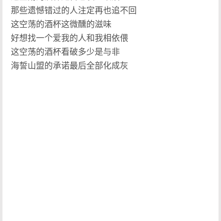
那些遗憾错过的人注定再也追不回
这空荡的酒杯这微醺的滋味
好想找一个爱我的人和我相依偎
这空荡的酒杯看破多少是与非
海誓山盟的承诺最后全部化成灰