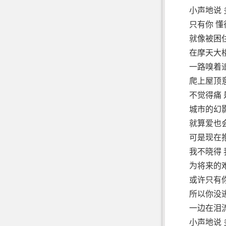
小声地说
只有你 懂
就像被困
在摩天大楼
一路嗅着
爬上屋顶
不觉得痛
城市的幻
就算爱也
可是现在
我不晓得
为将来的
或许只有
所以你没
一边在泪
小声地说