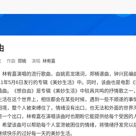
由
龙
作曲:
郑楠
演唱:
林宥嘉
》林宥嘉演唱的流行歌曲，由姚若龙填词，郑楠谱曲，钟兴民编
011年5月6日发行的专辑《美妙生活》中。同时，该曲也是电影
插曲。《想自由》是专辑《美妙生活》中较具共鸣的抒情歌之一
生活在这个世界上，相信都会在某些时候，遇到一些不顺遂的事
困境，整个人被束缚住了，情绪没有出口，也无法和外面的世界
是一个出口，林宥嘉在演唱该曲时也期盼它能提供给每个受困的
，希望该曲可以帮助每个人宣泄被困住的情绪，将情绪抒发完以
继续快乐的过好每一天的美妙生活。