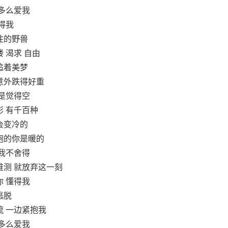
 多么爱我
得我
住的野兽
 渴求 自由
追着美梦
意外跌得好重
 是觉得空
影 有千百种
会变冷的
抱的你是暖的
 我不舍得
难测 就放弃这一刻
你 懂得我
逃脱
流 一边紧抱我
 多么爱我