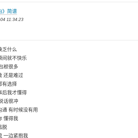
由》简谱
04 11:34:23
缺乏什么
瞬间就不快乐
 包袱很多
敢 还是难过
都有选择
事后我才懂得
 说话很冲
沟通 有时候没有用
你 懂得我
逃脱
流 一边紧抱我