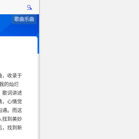
🔍
歌曲乐曲
曲，收录于
《我的灿烂
，歌词讲述
情，心情觉
沟通。而这
人找到美妙
后，找到新