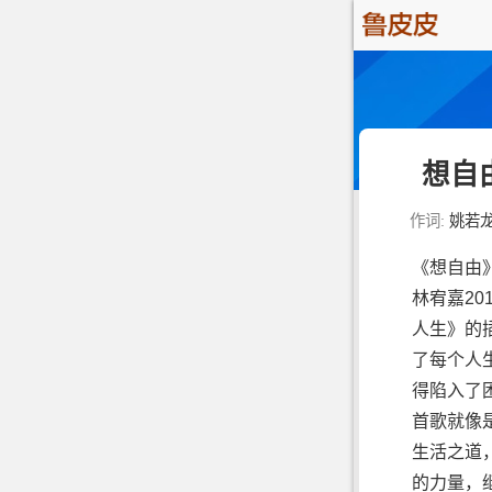
想自
作词:
姚若
《想自由
林宥嘉2
人生》的
了每个人
得陷入了
首歌就像
生活之道
的力量，