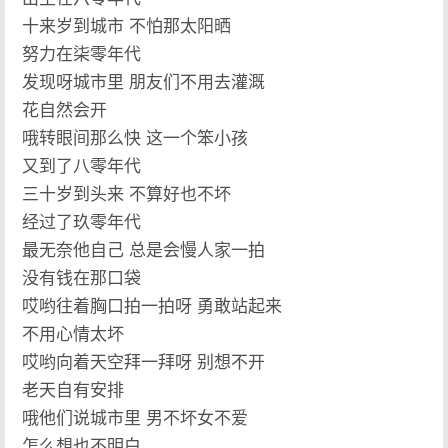
十来岁到城市 不怕那太阳晒
努力在柒零年代
发现呀城市里 朋友们不用去灌溉
花自然会开
哦转眼间那么快 这一个笨小孩
又到了八零年代
三十岁到头来 不算好也不坏
经过了玖零年代
最无奈他自己 总是会慢人家一拍
没有钱在那口袋
哎哟往着胸口拍一拍呀 勇敢站起来
不用心情太坏
哎哟向着天空拜一拜呀 别想不开
老天自有安排
哦他们说城市里 男不坏女不爱
怎么想也不明白