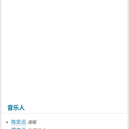
音乐人
陈奕迅
演唱