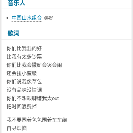
音乐人
中国山水组合
演唱
歌词
你们比我混的好
比我有太多钞票
你们比我会撒娇会哭会闹
还会扭小蛮腰
你们说我像草包
没有品味没情调
你们不想跟聊嫌我太out
把时间浪费掉
我不要围着包包围着车车绕
自寻烦恼