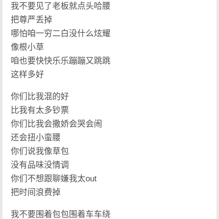
我不要见了老板就点头哈腰
把尊严丢掉
哪怕咱一穷二白没什么炫耀
像根小草
咱也要快快乐乐蹦蹦又跳跳
这样多好
你们比我混的好
比我有太多钞票
你们比我会撒娇会哭会闹
还会扭小蛮腰
你们说我像草包
没有品味没情调
你们不想跟聊嫌我太out
把时间浪费掉
我不要围着包包围着车车绕