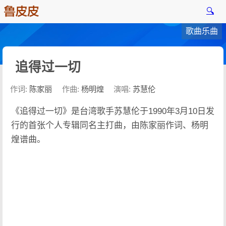
🔍
歌曲乐曲
追得过一切
作词:
陈家丽
作曲:
杨明煌
演唱:
苏慧伦
《追得过一切》是台湾歌手苏慧伦于1990年3月10日发
行的首张个人专辑同名主打曲，由陈家丽作词、杨明
煌谱曲。