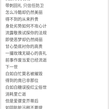
带刺回礼 只信任防卫
怎么冷酷却仍然美丽
得不到的从来矜贵
身处劣势如何不攻心计
流露敬畏试探你的法规
即使恶梦却仍然绮丽
甘心垫底衬你的高贵
一撮玫瑰无疑心的丧礼
前事作废当爱已经流逝
下一世
白如白忙莫名被摧毁
得到的竟已非那位
白如白糖误投红尘俗世
消耗里亡逝
但是爱骤变芥蒂后
如同肮脏污秽不要提