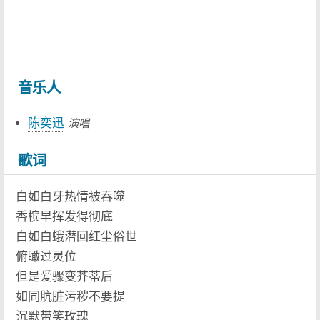
音乐人
陈奕迅
演唱
歌词
白如白牙热情被吞噬
香槟早挥发得彻底
白如白蛾潜回红尘俗世
俯瞰过灵位
但是爱骤变芥蒂后
如同肮脏污秽不要提
沉默带笑玫瑰