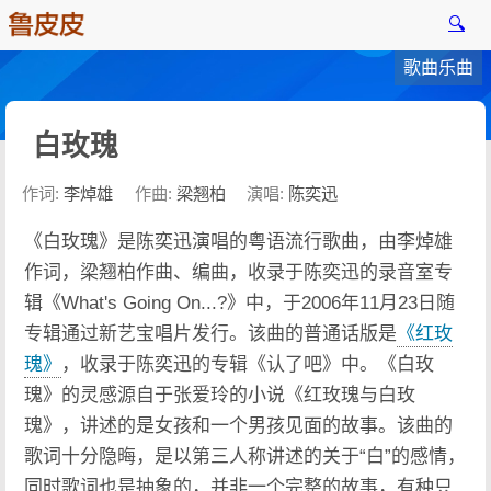
🔍
歌曲乐曲
白玫瑰
作词:
李焯雄
作曲:
梁翘柏
演唱:
陈奕迅
《白玫瑰》是陈奕迅演唱的粤语流行歌曲，由李焯雄
作词，梁翘柏作曲、编曲，收录于陈奕迅的录音室专
辑《What's Going On...?》中，于2006年11月23日随
专辑通过新艺宝唱片发行。该曲的普通话版是
《红玫
瑰》
，收录于陈奕迅的专辑《认了吧》中。《白玫
瑰》的灵感源自于张爱玲的小说《红玫瑰与白玫
瑰》，讲述的是女孩和一个男孩见面的故事。该曲的
歌词十分隐晦，是以第三人称讲述的关于“白”的感情，
同时歌词也是抽象的，并非一个完整的故事，有种只