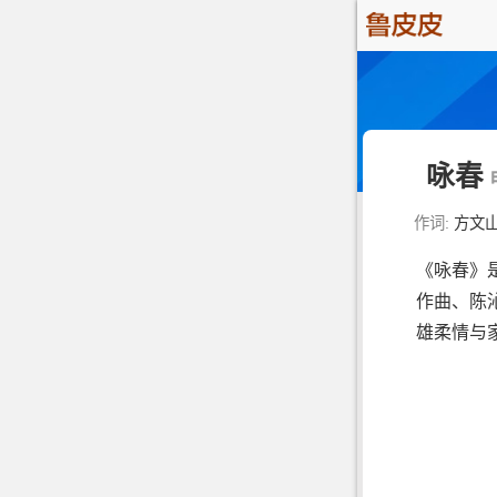
咏春
作词:
方文
《咏春》
作曲、陈
雄柔情与