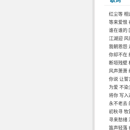
歌词
红尘等 相
等来爱恨 
谁在谁的 
江湖迎 风
我朝恩怨 
你却不在 
断垣残壁 
风声萧萧 
你说 让誓
为爱 不
将你 写入
永不老去 
初秋寻 牧
寻来愁绪 
笛声轻落 