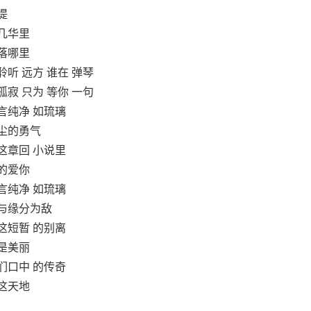
堤
几华里
落哪里
聆听 远方 谁在 弹琴
孤寂 只为 等你 一句
言纯净 如琉璃
染尘的勇气
这章回 小说里
的爱你
言纯净 如琉璃
该与缘分为敌
这短暂 的别离
是美丽
们口中 的传奇
这天地