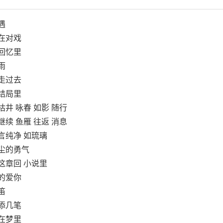
遇
在对戏
回忆里
雨
走过去
结局里
枯井 咏春 如影 随行
继续 鱼雁 往返 消息
言纯净 如琉璃
染尘的勇气
这章回 小说里
的爱你
笛
添几笔
在梦里