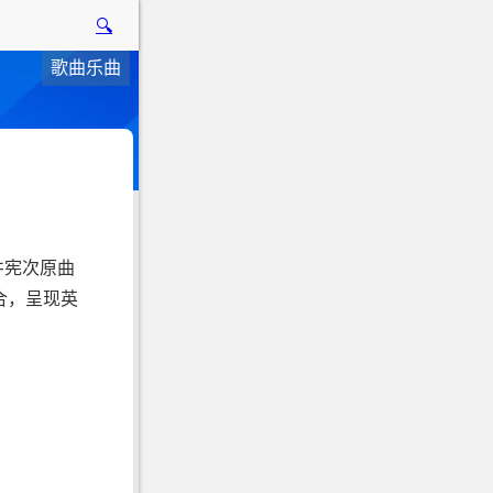
🔍
歌曲乐曲
井宪次原曲
合，呈现英