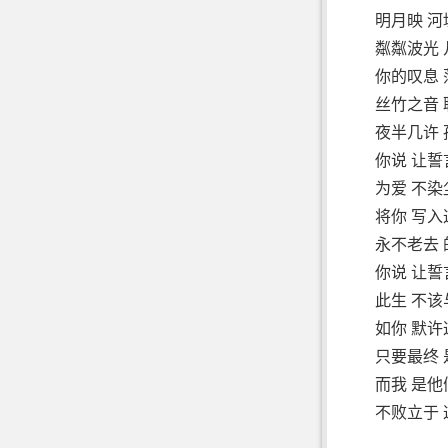
明月映 河
粼粼波光 
你的叹息 
丝竹之音 
夜半几许 
你说 让誓
为爱 不
将你 写入
永不老去 
你说 让誓
此生 不
如你 默许
只要最终 
而我 是他
不败立于 