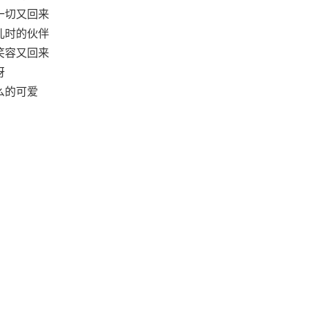
一切又回来
儿时的伙伴
笑容又回来
呀
么的可爱