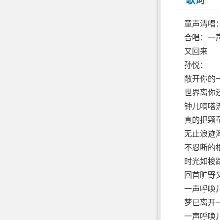
歌词
童声清唱
合唱：一
又回来
孙悦：
敞开你的
世界离你
钟儿嘀嗒
真的把颗
无止浪迹
不忍断的
时光如梭
回首旷野
一声呼唤
梦已离开
一声呼唤