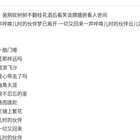
：吴刚砍树树不翻桂花酒后看笑谈嫦娥俯看人世间
声呼唤儿时的伙伴梦已离开 一切又回来一声呼唤儿时的伙伴云儿
一扇门哪
还那样远吗
流浪飞沙
童心带走了吗
海角天涯
根不忍忘的家
路而蹉跎
又铺上繁花
儿时的伙伴
一切又回来
儿时的伙伴