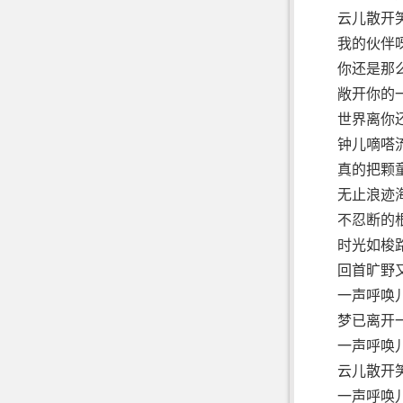
云儿散开
我的伙伴
你还是那
敞开你的
世界离你
钟儿嘀嗒
真的把颗
无止浪迹
不忍断的
时光如梭
回首旷野
一声呼唤
梦已离开
一声呼唤
云儿散开
一声呼唤