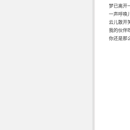
梦已离开
一声呼唤
云儿散开
我的伙伴
你还是那