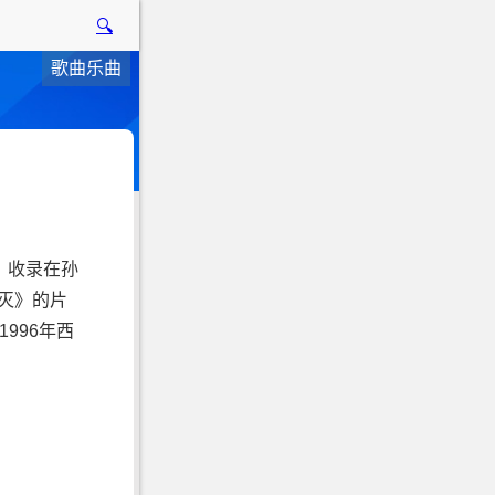
🔍
歌曲乐曲
，收录在孙
泯灭》的片
996年西