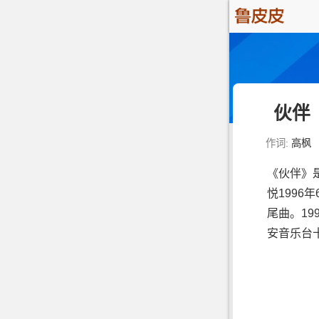
伙伴
作词:
高枫
《伙伴》
悦199
尾曲。19
安音乐台