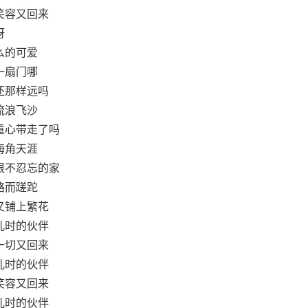
笑容又回来
呀
么的可爱
一扇门哪
还那样远吗
流浪飞沙
童心带走了吗
海角天涯
根不忍忘的家
路而蹉跎
又铺上繁花
儿时的伙伴
一切又回来
儿时的伙伴
笑容又回来
儿时的伙伴