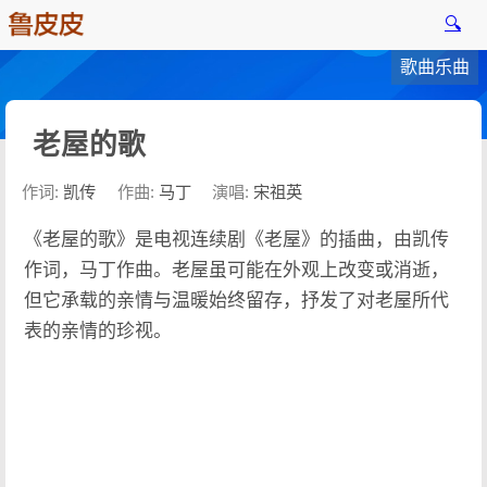
🔍
歌曲乐曲
老屋的歌
作词:
凯传
作曲:
马丁
演唱:
宋祖英
《老屋的歌》是电视连续剧《老屋》的插曲，由凯传
作词，马丁作曲。老屋虽可能在外观上改变或消逝，
但它承载的亲情与温暖始终留存，抒发了对老屋所代
表的亲情的珍视。