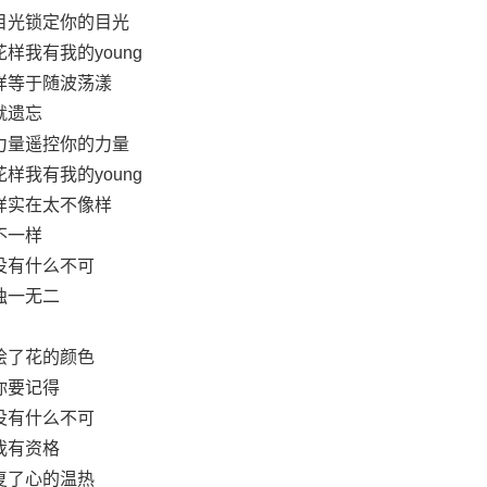
目光锁定你的目光
样我有我的young
样等于随波荡漾
就遗忘
力量遥控你的力量
样我有我的young
样实在太不像样
不一样
没有什么不可
独一无二
绘了花的颜色
你要记得
没有什么不可
我有资格
复了心的温热