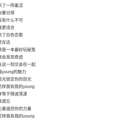
来了一阵羞涩
你要记得
没有什么不可
我更适合
来了白色恋歌
还在这
就是一本最好玩秘笈
就会发现奇迹
在这一刻交会在一起
young的魅力
目光锁定你的目光
样我有我的young
样等于随波荡漾
就遗忘
力量遥控你的力量
样我有我的young