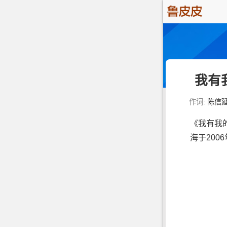
我有
作词:
陈信
《我有我的
海于20