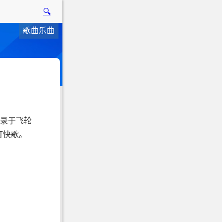
🔍
歌曲乐曲
收录于飞轮
打快歌。