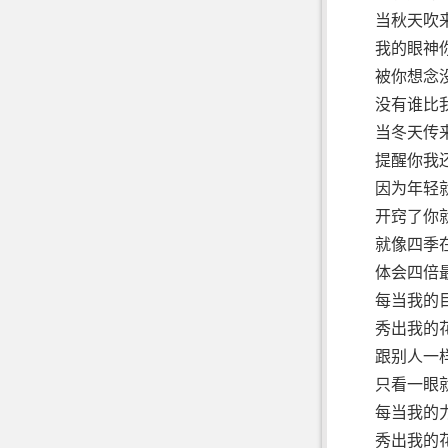
当秋天吹
我的眼神
被你想念
没有谁比
当冬天传
提醒你我
因为年轻
开窍了你
就像四季
体会四倍最
每当我的
秀出我的花
跟别人一
只看一眼
每当我的
秀出我的花