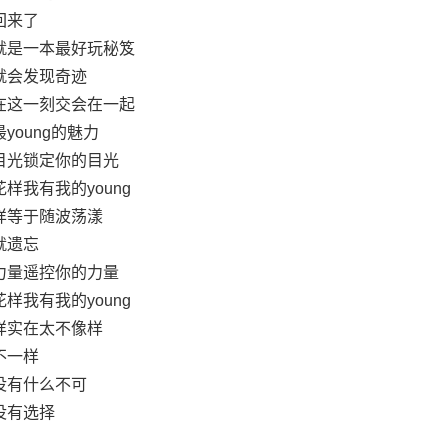
回来了
就是一本最好玩秘笈
就会发现奇迹
在这一刻交会在一起
young的魅力
目光锁定你的目光
样我有我的young
样等于随波荡漾
就遗忘
力量遥控你的力量
样我有我的young
样实在太不像样
不一样
没有什么不可
没有选择