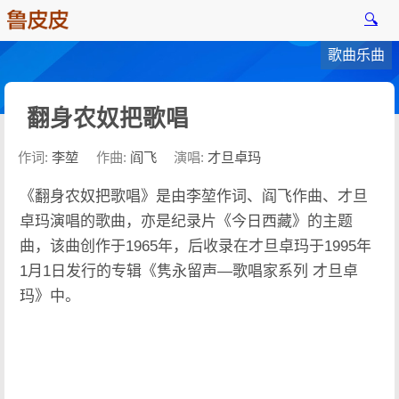
🔍
歌曲乐曲
翻身农奴把歌唱
作词:
李堃
作曲:
阎飞
演唱:
才旦卓玛
《翻身农奴把歌唱》是由李堃作词、阎飞作曲、才旦
卓玛演唱的歌曲，亦是纪录片《今日西藏》的主题
曲，该曲创作于1965年，后收录在才旦卓玛于1995年
1月1日发行的专辑《隽永留声—歌唱家系列 才旦卓
玛》中。