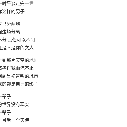
一时平淡走完一世
你这样的男子
时已分两地
回这场分离
不分 责任可以不问
还是不是你的女人
个到那片天空的地址
高摔得我血流不止
回到当初背叛的城市
我的却是自己的影子
一辈子
的世界没有现实
一辈子
里最后一个天使