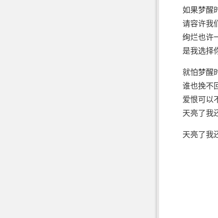
如果梦醒
请容许我
绚烂也许
是我选择
就怕梦醒
谁也挽不
爱恨可以
天亮了我
天亮了我