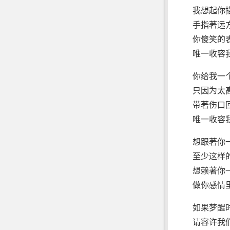
我想起你
手指著远
你傻笑的
唯一收容
你给我一
只因为太
带著伤口
唯一收容
想跟著你
至少这样
想赖著你
做你感情
如果梦醒
请容许我