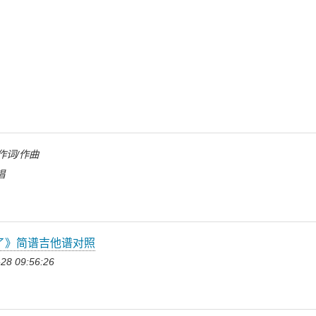
作词/作曲
唱
了》简谱吉他谱对照
28 09:56:26