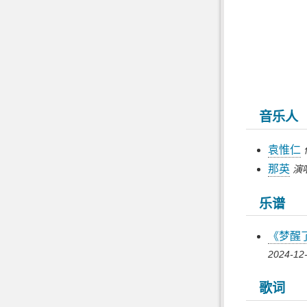
音乐人
袁惟仁
那英
演
乐谱
《梦醒
2024-12-
歌词