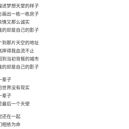
描述梦想天堂的样子
方画出一栋一栋房子
表情又那么诚实
我的却是自己的影子
个到那片天空的地址
高摔得我血流不止
回到当初背叛的城市
我的却是自己的影子
一辈子
的世界没有现实
一辈子
里最后一个天使
时还在一起
们相依为命