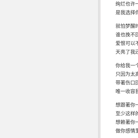
绚烂也许
是我选择
就怕梦醒
谁也挽不
爱恨可以
天亮了我
你给我一
只因为太
带著伤口
唯一收容
想跟著你
至少这样
想赖著你
做你感情