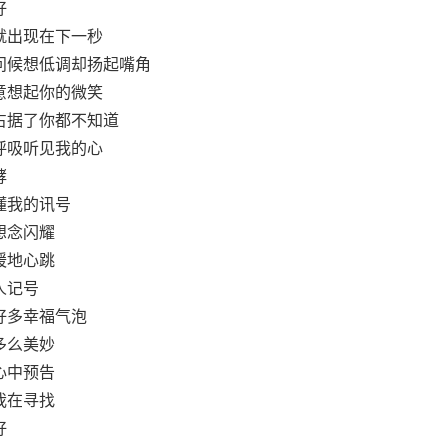
好
就出现在下一秒
问候想低调却扬起嘴角
意想起你的微笑
占据了你都不知道
呼吸听见我的心
酵
懂我的讯号
想念闪耀
暖地心跳
人记号
好多幸福气泡
多么美妙
心中预告
我在寻找
好