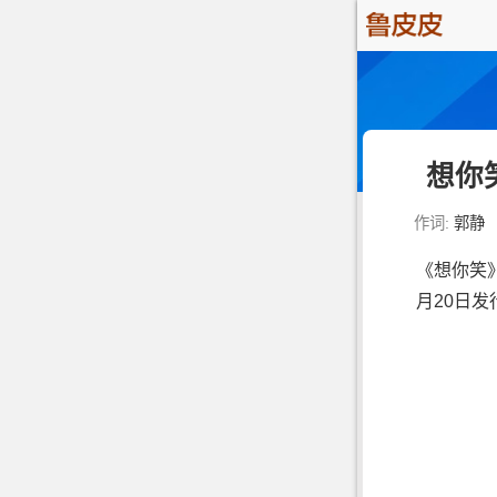
想你
作词:
郭静
《想你笑
月20日