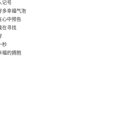
人记号
好多幸福气泡
在心中预告
我在寻找
好
一秒
幸福的拥抱