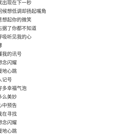
就出现在下一秒
问候想低调却扬起嘴角
意想起你的微笑
占据了你都不知道
呼吸听见我的心
酵
懂我的讯号
想念闪耀
暖地心跳
人记号
好多幸福气泡
多么美妙
心中预告
我在寻找
想念闪耀
暖地心跳