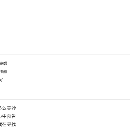
演唱
作曲
词
多么美妙
心中预告
我在寻找