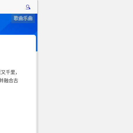
🔍
歌曲乐曲
里又千里，
并融合古