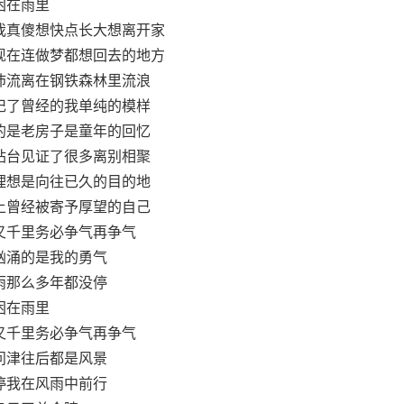
困在雨里
我真傻想快点长大想离开家
现在连做梦都想回去的地方
沛流离在钢铁森林里流浪
记了曾经的我单纯的模样
的是老房子是童年的回忆
站台见证了很多离别相聚
理想是向往已久的目的地
上曾经被寄予厚望的自己
又千里务必争气再争气
汹涌的是我的勇气
雨那么多年都没停
困在雨里
又千里务必争气再争气
问津往后都是风景
停我在风雨中前行