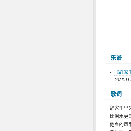
乐谱
《辞家
2025-11-
歌词
辞家千里
比泪水更
他乡的风