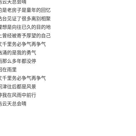
乌云天总会晴
的是老房子是童年的回忆
站台见证了很多离别相聚
理想是向往已久的目的地
上曾经被寄予厚望的自己
又千里务必争气再争气
汹涌的是我的勇气
雨那么多年都没停
困在雨里
又千里务必争气再争气
问津往后都是风景
停我在风雨中前行
乌云天总会晴