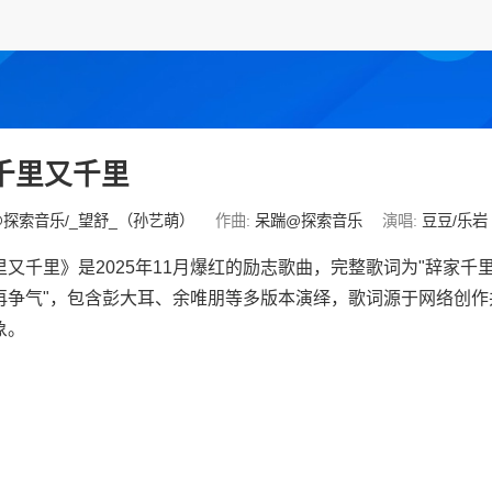
千里又千里
探索音乐/_望舒_（孙艺萌）
作曲:
呆踹@探索音乐
演唱:
豆豆/乐岩
里又千里》是2025年11月爆红的励志歌曲，完整歌词为"辞家千
再争气"，包含彭大耳、余唯朋等多版本演绎，歌词源于网络创作
象。