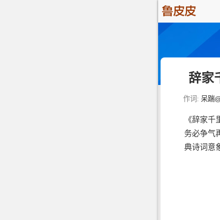
辞家
作词:
呆踹@
《辞家千
务必争气
典诗词意