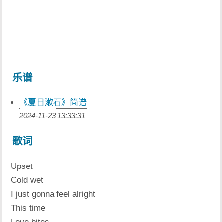
乐谱
《夏日漱石》简谱
2024-11-23 13:33:31
歌词
Upset
Cold wet
I just gonna feel alright
This time
Love bites