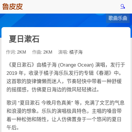
🔍
歌曲乐曲
夏日漱石
作词:
2KM
作曲:
2KM
演唱:
橘子海
《夏日漱石》由橘子海 (Orange Ocean) 演唱，发行于
2019 年，收录于橘子海乐队发行的专辑《春潮》中。
这首歌的旋律慵懒而迷人，节奏轻快中带着一种舒缓
的摇摆感，仿佛夏日海边的微风轻轻拂过。
歌词 “夏目漱石 今晚月色真美” 等，充满了文艺的气息
和浪漫的想象。乐队的演唱极具特色，主唱的嗓音带
着一种松弛和随性，让人仿佛置身于一个悠闲的夏日
午后。