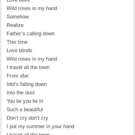
Wild roses in my hand
Somehow
Realize
Father’s calling down
This time
Love blinds
Wild roses in my hand
I travel all the town
From afar
Idol‘s falling down
Into the dust
You lie you lie in
Such a beautiful
Don’t cry don’t cry
I put my summer in your hand
I travel all the town