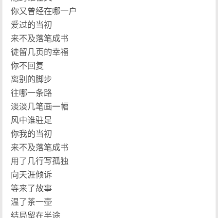
你又曾经在哪一户
爱过的当初
来不及落笔成书
徒留几页的幸福
你不回复
离别的脚步
往哪一条路
淡淡几笔画一幅
风中谁驻足
你我的当初
来不及落笔成书
用了几行写孤独
向天涯倾诉
等来了故事
温了茶一壶
结局留在半途