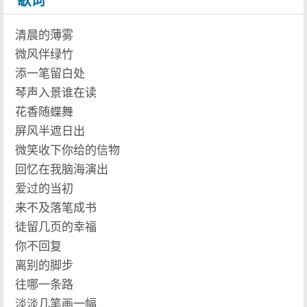
歌词
清晨的薄雾
微风伴绿竹
添一笔留白处
琴声入景谁在读
花香随蝶舞
屏风半遮日出
微笑收下你给的信物
回忆在我脑海演出
爱过的当初
来不及落笔成书
徒留几页的幸福
你不回复
离别的脚步
往哪一条路
淡淡几笔画一幅