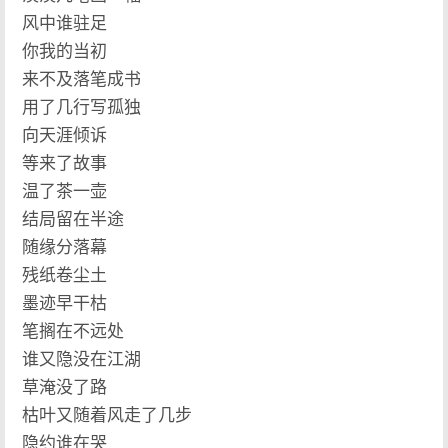
风中谁驻足
你我的当初
来不及落笔成书
用了几行写孤独
向天涯倾诉
等来了故事
温了茶一壶
结局留在半途
随缘分落幕
残纸卷尘土
墨迹早干枯
笔搁在不远处
谁又隐没在江湖
草淹没了路
枯叶又随着风走了几步
隐约谁在哭