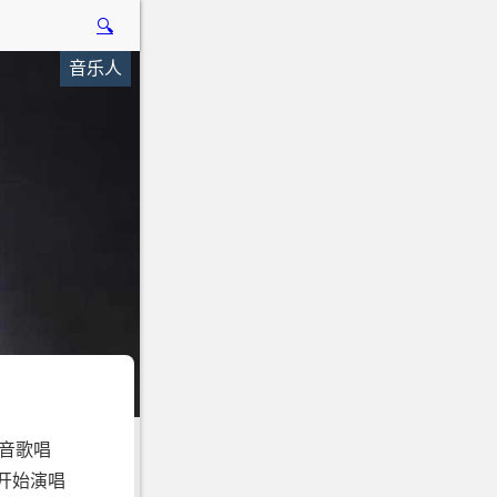
🔍
音乐人
高音歌唱
开始演唱