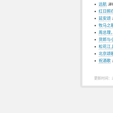
远航
演
红日照
延安颂
牧马之
周总理
货郎与
松花江
北京颂
祝酒歌
更新时间：202