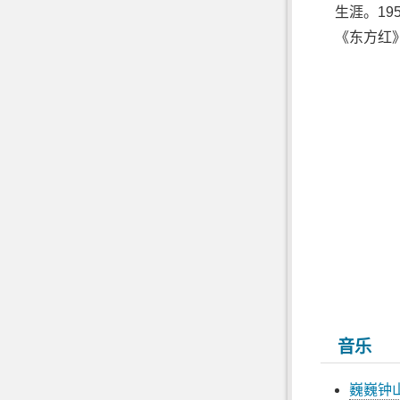
生涯。19
《东方红
音乐
巍巍钟